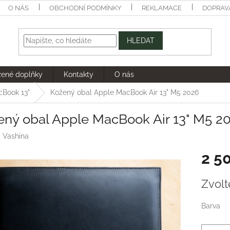
O NÁS
OBCHODNÍ PODMÍNKY
REKLAMACE
DOPRAV
HLEDAT
žené doplňky
Kontakty
O nás
cBook 13"
Kožený obal Apple MacBook Air 13" M5 2026
ený obal Apple MacBook Air 13" M5 2
:
Vashina
2 5
Měrná
Zvolt
cena:
Barva