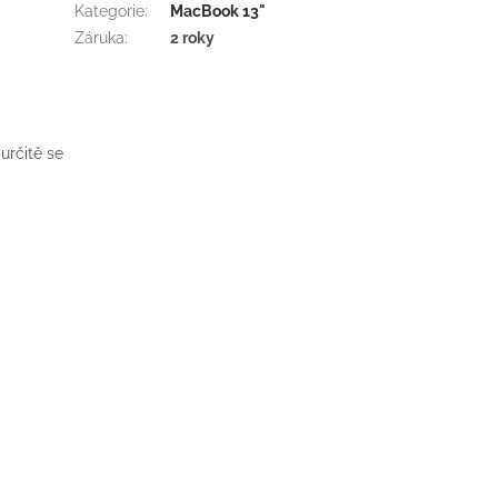
Kategorie
:
MacBook 13"
Záruka
:
2 roky
určitě se