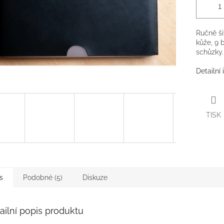
Ručně ši
kůže, 9 
schůzky.
Detailní
TISK
s
Podobné (5)
Diskuze
ailní popis produktu