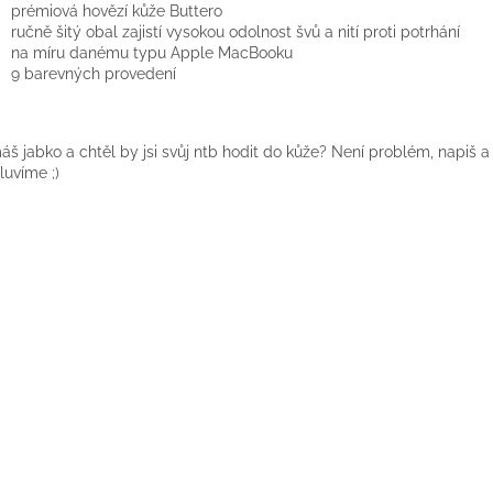
prémiová hovězí kůže Buttero
ručně šitý obal zajistí vysokou odolnost švů a nití proti potrhání
na míru danému typu Apple MacBooku
9 barevných provedení
š jabko a chtěl by jsi svůj ntb hodit do kůže? Není problém, napiš a 
uvíme ;)