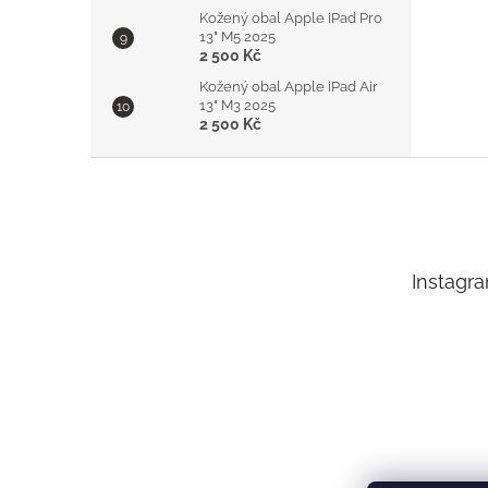
Kožený obal Apple iPad Pro
13" M5 2025
2 500 Kč
Kožený obal Apple iPad Air
13" M3 2025
2 500 Kč
Z
á
p
a
t
Instagr
í