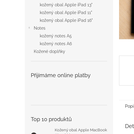
n
kožený obal Apple iPad 13"
e
kožený obal Apple iPad 11"
l
kožený obal Apple iPad 16"
Notes
kožený notes A5
kožený notes A6
Kožené doplňky
Přijímáme online platby
Popi
Top 10 produktů
Det
Kožený obal Apple MacBook