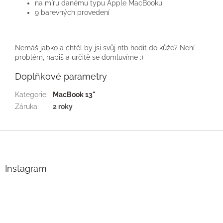
na míru danému typu Apple MacBooku
9 barevných provedení
Nemáš jabko a chtěl by jsi svůj ntb hodit do kůže? Není
problém, napiš a určitě se domluvíme ;)
Doplňkové parametry
Kategorie
:
MacBook 13"
Záruka
:
2 roky
Z
á
p
a
Instagram
t
í