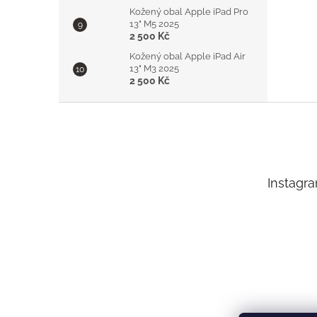
Kožený obal Apple iPad Pro
13" M5 2025
2 500 Kč
Kožený obal Apple iPad Air
13" M3 2025
2 500 Kč
Z
á
p
a
t
Instagr
í