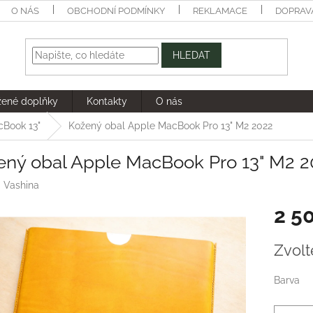
O NÁS
OBCHODNÍ PODMÍNKY
REKLAMACE
DOPRAV
HLEDAT
žené doplňky
Kontakty
O nás
cBook 13"
Kožený obal Apple MacBook Pro 13" M2 2022
ený obal Apple MacBook Pro 13" M2 2
:
Vashina
2 5
Měrná
Zvolt
cena:
Barva