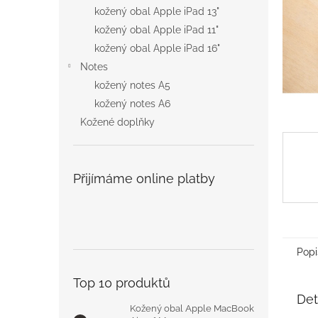
n
kožený obal Apple iPad 13"
e
kožený obal Apple iPad 11"
l
kožený obal Apple iPad 16"
Notes
kožený notes A5
kožený notes A6
Kožené doplňky
Přijímáme online platby
Popi
Top 10 produktů
Det
Kožený obal Apple MacBook