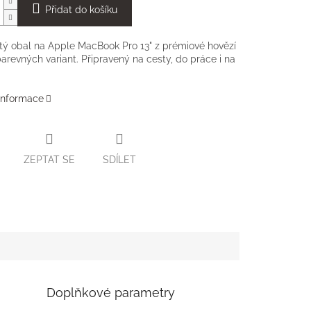
Přidat do košíku
tý obal na Apple MacBook Pro 13" z prémiové hovězí
barevných variant. Připravený na cesty, do práce i na
 informace
ZEPTAT SE
SDÍLET
Doplňkové parametry