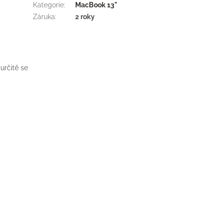
Kategorie
:
MacBook 13"
Záruka
:
2 roky
určitě se