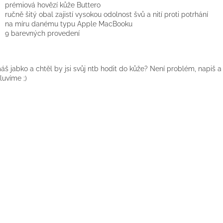
prémiová hovězí kůže Buttero
ručně šitý obal zajistí vysokou odolnost švů a nití proti potrhání
na míru danému typu Apple MacBooku
9 barevných provedení
š jabko a chtěl by jsi svůj ntb hodit do kůže? Není problém, napiš a 
uvíme ;)