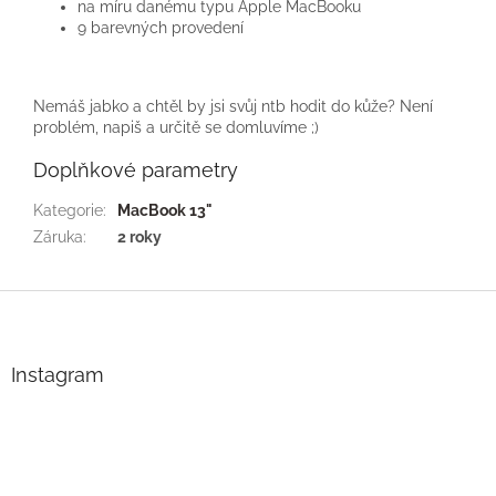
na míru danému typu Apple MacBooku
9 barevných provedení
Nemáš jabko a chtěl by jsi svůj ntb hodit do kůže? Není
problém, napiš a určitě se domluvíme ;)
Doplňkové parametry
Kategorie
:
MacBook 13"
Záruka
:
2 roky
Z
á
p
a
Instagram
t
í