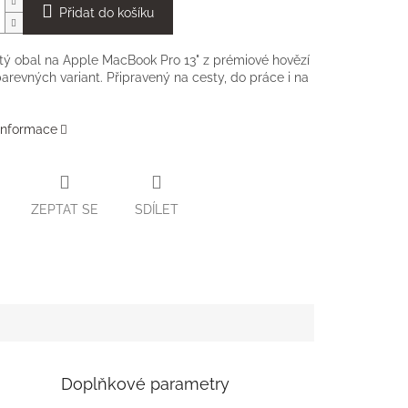
Přidat do košíku
tý obal na Apple MacBook Pro 13" z prémiové hovězí
barevných variant. Připravený na cesty, do práce i na
 informace
ZEPTAT SE
SDÍLET
Doplňkové parametry