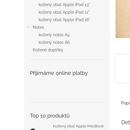
n
kožený obal Apple iPad 13"
e
kožený obal Apple iPad 11"
l
kožený obal Apple iPad 16"
Notes
kožený notes A5
kožený notes A6
Kožené doplňky
Přijímáme online platby
Popi
Top 10 produktů
Det
Kožený obal Apple MacBook