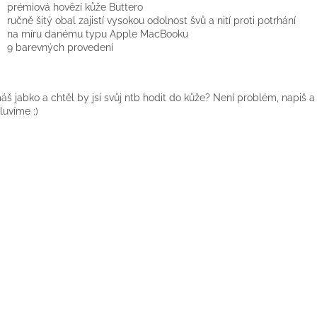
prémiová hovězí kůže Buttero
ručně šitý obal zajistí vysokou odolnost švů a nití proti potrhání
na míru danému typu Apple MacBooku
9 barevných provedení
š jabko a chtěl by jsi svůj ntb hodit do kůže? Není problém, napiš a 
uvíme ;)