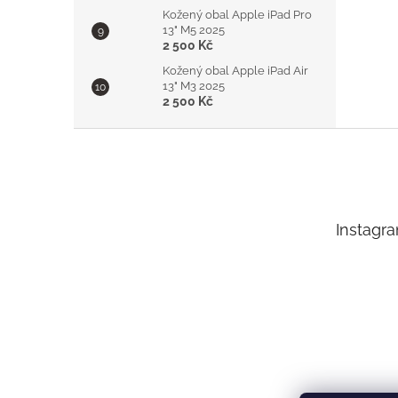
Kožený obal Apple iPad Pro
13" M5 2025
2 500 Kč
Kožený obal Apple iPad Air
13" M3 2025
2 500 Kč
Z
á
p
a
t
Instagr
í