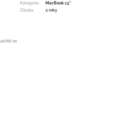
Kategorie
:
MacBook 13"
Záruka
:
2 roky
určitě se