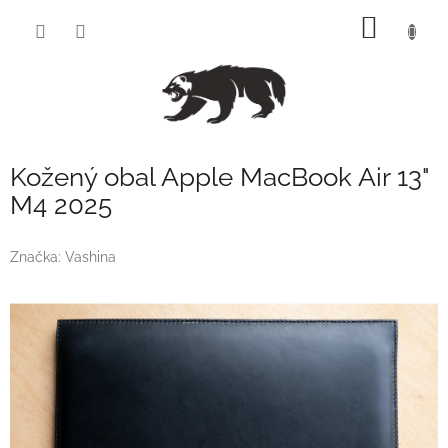
Přejít
NÁKUP
na
obsah
KOŠÍK
Kožený obal Apple MacBook Air 13"
M4 2025
Značka:
Vashina