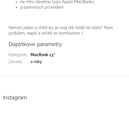
na míru danému typu Apple MacBooku
9 barevných provedení
Nemáš jabko a chtěl by jsi svůj ntb hodit do kůže? Není
problém, napiš a určitě se domluvíme ;)
Doplňkové parametry
Kategorie
:
MacBook 13"
Záruka
:
2 roky
Z
á
p
a
Instagram
t
í