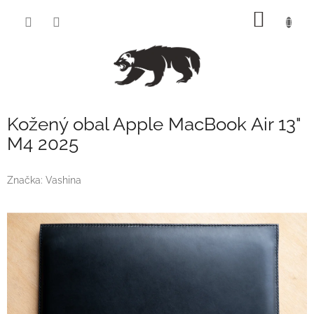
Přejít
NÁKUP
na
obsah
KOŠÍK
Kožený obal Apple MacBook Air 13"
M4 2025
Značka:
Vashina