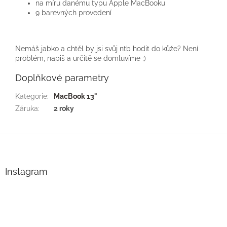
na míru danému typu Apple MacBooku
9 barevných provedení
Nemáš jabko a chtěl by jsi svůj ntb hodit do kůže? Není
problém, napiš a určitě se domluvíme ;)
Doplňkové parametry
Kategorie
:
MacBook 13"
Záruka
:
2 roky
Z
á
p
a
Instagram
t
í