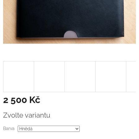
2 500 Kč
Měrná
Zvolte variantu
cena:
Barva