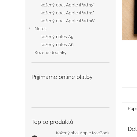
n
kožený obal Apple iPad 13"
e
kožený obal Apple iPad 11"
l
kožený obal Apple iPad 16"
Notes
kožený notes A5
kožený notes A6
Kožené doplňky
Přijímáme online platby
Popi
Top 10 produktů
Det
Kožený obal Apple MacBook