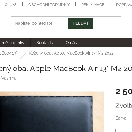
O NÁS
OBCHODNÍ PODMÍNKY
REKLAMACE
DOPRAV
HLEDAT
žené doplňky
Kontakty
O nás
cBook 13"
Kožený obal Apple MacBook Air 13" M2 2022
ený obal Apple MacBook Air 13" M2 2
:
Vashina
2 5
Měrná
Zvolt
cena:
Barva