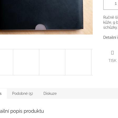
Ručně ši
kůže, 9 
schůzky.
Detailní
TISK
s
Podobné (5)
Diskuze
ailní popis produktu