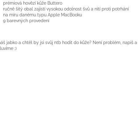
prémiová hovězí kůže Buttero
ručně šitý obal zajistí vysokou odolnost švů a nití proti potrhání
na míru danému typu Apple MacBooku
9 barevných provedení
š jabko a chtěl by jsi svůj ntb hodit do kůže? Není problém, napiš a 
uvíme ;)