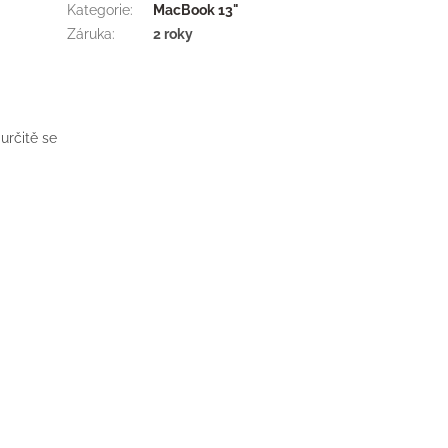
Kategorie
:
MacBook 13"
Záruka
:
2 roky
určitě se