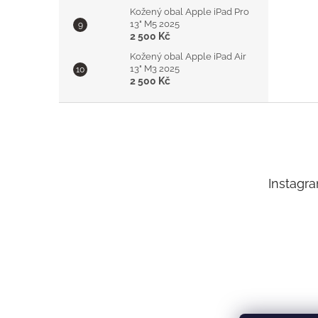
Kožený obal Apple iPad Pro
13" M5 2025
2 500 Kč
Kožený obal Apple iPad Air
13" M3 2025
2 500 Kč
Z
á
p
a
t
Instagr
í