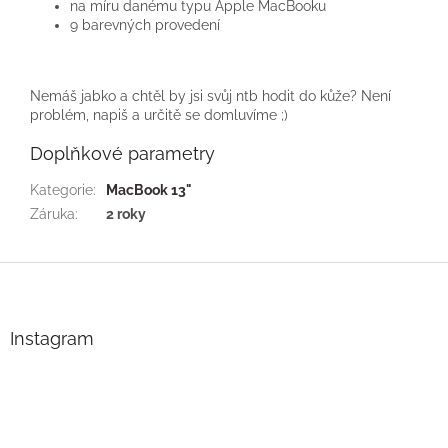
na míru danému typu Apple MacBooku
9 barevných provedení
Nemáš jabko a chtěl by jsi svůj ntb hodit do kůže? Není
problém, napiš a určitě se domluvíme ;)
Doplňkové parametry
Kategorie
:
MacBook 13"
Záruka
:
2 roky
Z
á
p
a
Instagram
t
í