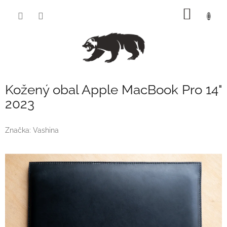
Přejít
NÁKUP
na
obsah
KOŠÍK
Kožený obal Apple MacBook Pro 14"
2023
Značka:
Vashina