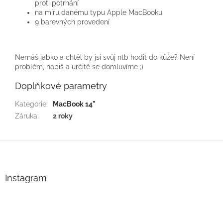
proti potrhání
na míru danému typu Apple MacBooku
9 barevných provedení
Nemáš jabko a chtěl by jsi svůj ntb hodit do kůže? Není
problém, napiš a určitě se domluvíme ;)
Doplňkové parametry
Kategorie
:
MacBook 14"
Záruka
:
2 roky
Z
á
p
a
Instagram
t
í