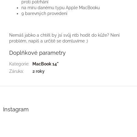
proti potrhání
na míru danému typu Apple MacBooku
9 barevných provedení
Nemáš jabko a chtěl by jsi svůj ntb hodit do kůže? Není
problém, napiš a určitě se domluvíme ;)
Doplňkové parametry
Kategorie
:
MacBook 14"
Záruka
:
2 roky
Z
á
p
a
Instagram
t
í