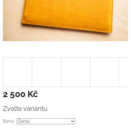
2 500 Kč
Měrná
Zvolte variantu
cena:
Barva