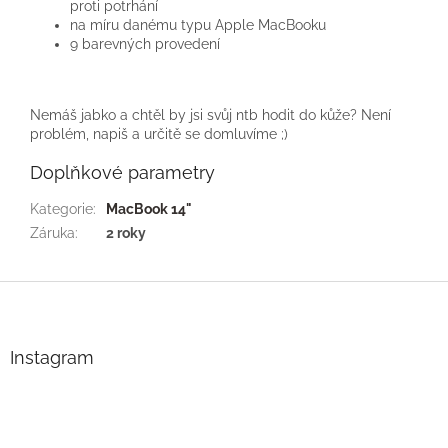
proti potrhání
na míru danému typu Apple MacBooku
9 barevných provedení
Nemáš jabko a chtěl by jsi svůj ntb hodit do kůže? Není
problém, napiš a určitě se domluvíme ;)
Doplňkové parametry
Kategorie
:
MacBook 14"
Záruka
:
2 roky
Z
á
p
a
Instagram
t
í