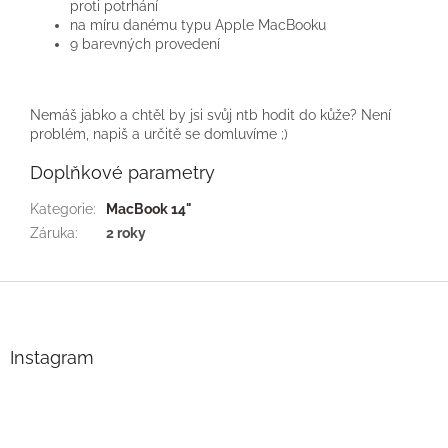
proti potrhání
na míru danému typu Apple MacBooku
9 barevných provedení
Nemáš jabko a chtěl by jsi svůj ntb hodit do kůže? Není
problém, napiš a určitě se domluvíme ;)
Doplňkové parametry
Kategorie
:
MacBook 14"
Záruka
:
2 roky
Z
á
p
a
Instagram
t
í