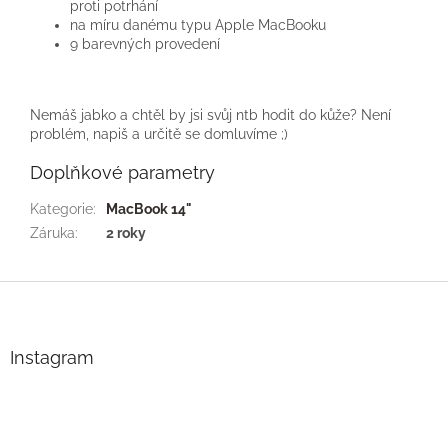
proti potrhání
na míru danému typu Apple MacBooku
9 barevných provedení
Nemáš jabko a chtěl by jsi svůj ntb hodit do kůže? Není
problém, napiš a určitě se domluvíme ;)
Doplňkové parametry
Kategorie
:
MacBook 14"
Záruka
:
2 roky
Z
á
p
a
Instagram
t
í