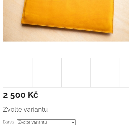
2 500 Kč
Měrná
Zvolte variantu
cena:
Barva