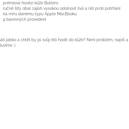
prémiová hovězí kůže Buttero
ručně šitý obal zajistí vysokou odolnost švů a nití proti potrhání
na míru danému typu Apple MacBooku
9 barevných provedení
š jabko a chtěl by jsi svůj ntb hodit do kůže? Není problém, napiš a 
uvíme ;)