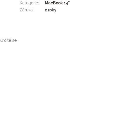
Kategorie
:
MacBook 14"
Záruka
:
2 roky
určitě se