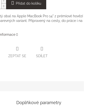
Přidat do košíku
tý obal na Apple MacBook Pro 14" z prémiové hovězí
barevných variant. Připravený na cesty, do práce i na
 informace
ZEPTAT SE
SDÍLET
Doplňkové parametry