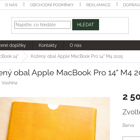
O NÁS
OBCHODNÍ PODMÍNKY
REKLAMACE
DOPRAV
HLEDAT
žené doplňky
Kontakty
O nás
cBook 14"
Kožený obal Apple MacBook Pro 14" M4 2025
ený obal Apple MacBook Pro 14" M4 2
:
Vashina
2 5
Měrná
Zvolt
cena:
Barva