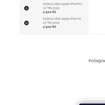
Kožený obal Apple iPad Pro
13" M5 2025
2 500 Kč
Kožený obal Apple iPad Air
13" M3 2025
2 500 Kč
Z
á
p
a
t
Instagr
í