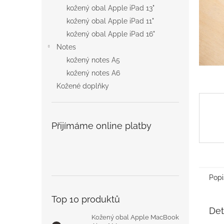
n
kožený obal Apple iPad 13"
e
kožený obal Apple iPad 11"
l
kožený obal Apple iPad 16"
Notes
kožený notes A5
kožený notes A6
Kožené doplňky
Přijímáme online platby
Popi
Top 10 produktů
Det
Kožený obal Apple MacBook