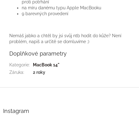
proti potrhání
na míru danému typu Apple MacBooku
9 barevných provedení
Nemáš jabko a chtěl by jsi svůj ntb hodit do kůže? Není
problém, napiš a určitě se domluvíme ;)
Doplňkové parametry
Kategorie
:
MacBook 14"
Záruka
:
2 roky
Z
á
p
a
Instagram
t
í