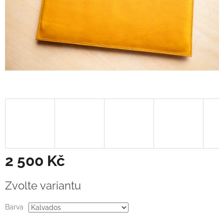
2 500 Kč
Měrná
Zvolte variantu
cena:
Barva