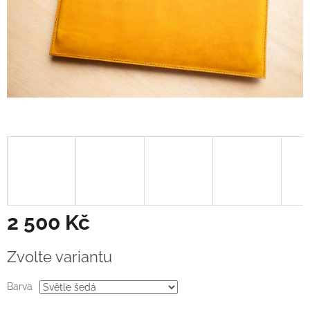
2 500 Kč
Měrná
Zvolte variantu
cena:
Barva