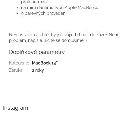
proti potrhání
na míru danému typu Apple MacBooku
9 barevných provedení
Nemáš jabko a chtěl by jsi svůj ntb hodit do kůže? Není
problém, napiš a určitě se domluvíme ;)
Doplňkové parametry
Kategorie
:
MacBook 14"
Záruka
:
2 roky
Z
á
p
a
Instagram
t
í