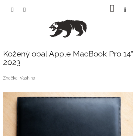
Přejít
NÁKUP
na
obsah
KOŠÍK
Kožený obal Apple MacBook Pro 14"
2023
Značka:
Vashina