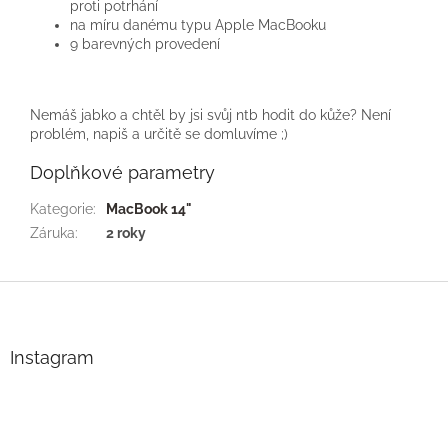
proti potrhání
na míru danému typu Apple MacBooku
9 barevných provedení
Nemáš jabko a chtěl by jsi svůj ntb hodit do kůže? Není
problém, napiš a určitě se domluvíme ;)
Doplňkové parametry
Kategorie
:
MacBook 14"
Záruka
:
2 roky
Z
á
p
a
Instagram
t
í