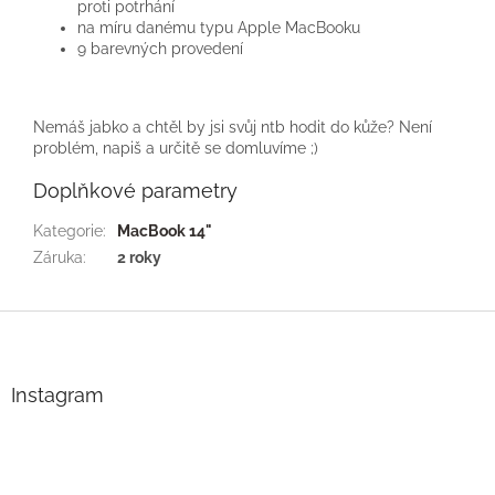
proti potrhání
na míru danému typu Apple MacBooku
9 barevných provedení
Nemáš jabko a chtěl by jsi svůj ntb hodit do kůže? Není
problém, napiš a určitě se domluvíme ;)
Doplňkové parametry
Kategorie
:
MacBook 14"
Záruka
:
2 roky
Z
á
p
a
Instagram
t
í