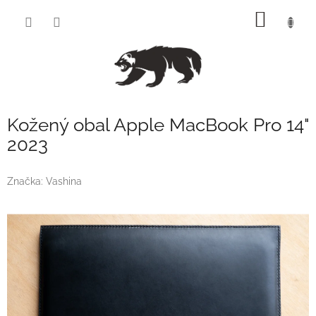
Přejít
NÁKUP
na
obsah
KOŠÍK
Kožený obal Apple MacBook Pro 14"
2023
Značka:
Vashina