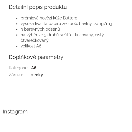
Detailní popis produktu
prémiová hovězí kůže Buttero
vysoká kvalita papíru ze 100% bavlny, 200g/m3
9 barevných odstínů
na výběr ze 3 druhů sešitů - linkovaný, čistý,
čtverečkovaný
velikost A6
Doplňkové parametry
Kategorie
:
A6
Záruka
:
2 roky
Z
á
p
a
Instagram
t
í