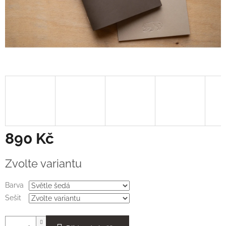
890 Kč
Měrná
Zvolte variantu
cena:
Barva
Sešit