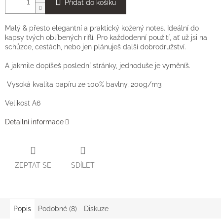
Přidat do košíku
Malý
& přesto elegantní a praktický kožený notes. Ideální do
kapsy tvých oblíbených riflí. Pro každodenní použití, ať už jsi na
schůzce, cestách, nebo jen plánuješ další dobrodružství.
A jakmile dopíšeš poslední stránky, jednoduše je vyměníš.
Vysoká kvalita papíru ze 100% bavlny, 200g/m3
Velikost A6
Detailní informace
ZEPTAT SE
SDÍLET
Popis
Podobné (8)
Diskuze