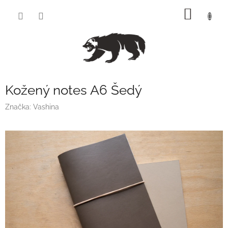
Přejít
NÁKUP
na
obsah
KOŠÍK
Kožený notes A6 Šedý
Značka:
Vashina