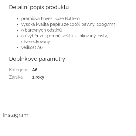
Detailní popis produktu
prémiová hovězí kůže Buttero
vysoká kvalita papíru ze 100% bavlny, 200g/m3
9 barevných odstínů
na výběr ze 3 druhů sešitů - linkovaný, čistý,
čtverečkovaný
velikost A6
Doplňkové parametry
Kategorie
:
A6
Záruka
:
2 roky
Z
á
p
a
Instagram
t
í