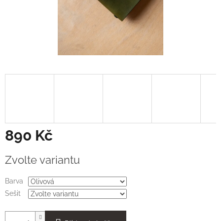
890 Kč
Měrná
Zvolte variantu
cena:
Barva
Sešit