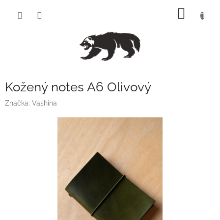
Přejít
NÁKUP
na
obsah
KOŠÍK
Kožený notes A6 Olivový
Značka:
Vashina