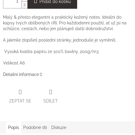
Přidat do košíku
Malý
& přesto elegantní a praktický kožený notes. Ideální do
kapsy tvých oblíbených riflí. Pro každodenní použití, ať už jsi na
schůzce, cestách, nebo jen plánuješ další dobrodružství.
A jakmile dopíšeš poslední stránky, jednoduše je vyměníš.
Vysoká kvalita papíru ze 100% bavlny, 200g/m3
Velikost A6
Detailní informace
ZEPTAT SE
SDÍLET
Popis
Podobné (8)
Diskuze