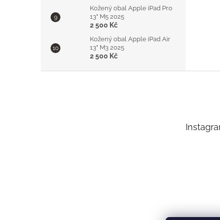
Kožený obal Apple iPad Pro
13" M5 2025
2 500 Kč
Kožený obal Apple iPad Air
13" M3 2025
2 500 Kč
Z
á
p
a
t
Instagr
í