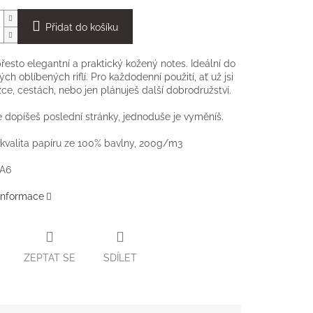
Přidat do košíku
řesto elegantní a praktický kožený notes. Ideální do
ch oblíbených riflí. Pro každodenní použití, ať už jsi
ce, cestách, nebo jen plánuješ další dobrodružství.
e dopíšeš poslední stránky, jednoduše je vyměníš.
valita papíru ze 100% bavlny, 200g/m3
 A6
 informace
ZEPTAT SE
SDÍLET