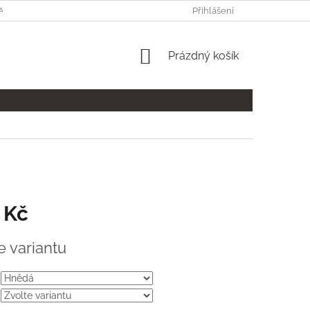
A A PLATBA
PODMÍNKY OCHRANY OSOBNÍCH ÚDAJŮ
Přihlášení
KONTA
NÁKUPNÍ
Prázdný košík
KOŠÍK
 Kč
e variantu