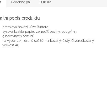
s
Podobné (8)
Diskuze
ailní popis produktu
prémiová hovězí kůže Buttero
vysoká kvalita papíru ze 100% bavlny, 200g/m3
9 barevných odstínů
na výběr ze 3 druhů sešitů - linkovaný, čistý, čtverečkovaný
velikost A6