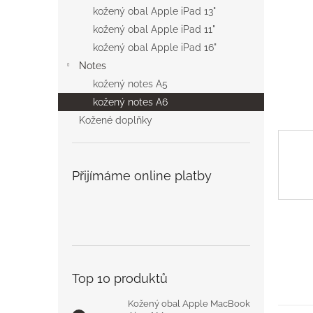
n
kožený obal Apple iPad 13"
e
kožený obal Apple iPad 11"
l
kožený obal Apple iPad 16"
Notes
kožený notes A5
kožený notes A6
Kožené doplňky
Přijímáme online platby
Top 10 produktů
Kožený obal Apple MacBook