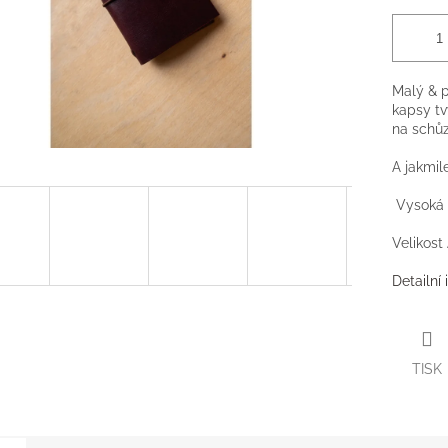
Malý
& p
kapsy tvý
na schůz
A jakmil
Vysoká k
Velikost
Detailní
TISK