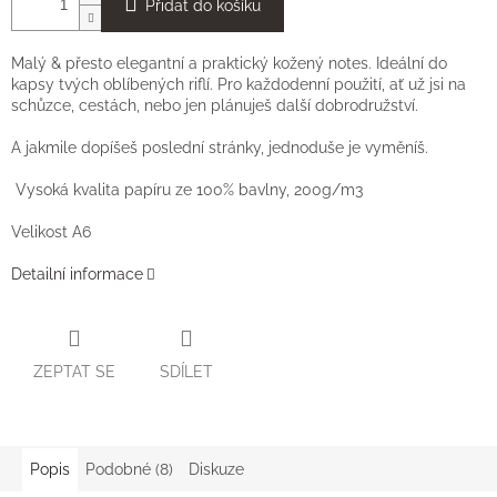
Přidat do košíku
Malý
& přesto elegantní a praktický kožený notes. Ideální do
kapsy tvých oblíbených riflí. Pro každodenní použití, ať už jsi na
schůzce, cestách, nebo jen plánuješ další dobrodružství.
A jakmile dopíšeš poslední stránky, jednoduše je vyměníš.
Vysoká kvalita papíru ze 100% bavlny, 200g/m3
Velikost A6
Detailní informace
ZEPTAT SE
SDÍLET
Popis
Podobné (8)
Diskuze