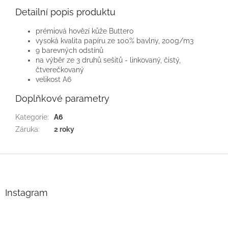
Detailní popis produktu
prémiová hovězí kůže Buttero
vysoká kvalita papíru ze 100% bavlny, 200g/m3
9 barevných odstínů
na výběr ze 3 druhů sešitů - linkovaný, čistý,
čtverečkovaný
velikost A6
Doplňkové parametry
Kategorie
:
A6
Záruka
:
2 roky
Z
á
p
a
Instagram
t
í