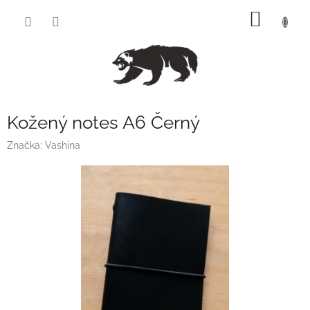
Přejít
NÁKUP
na
obsah
KOŠÍK
Kožený notes A6 Černý
Značka:
Vashina