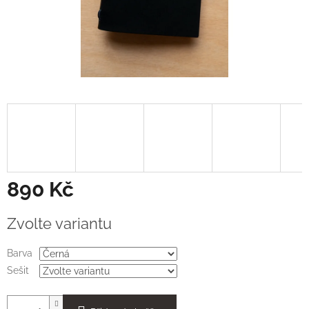
890 Kč
Měrná
Zvolte variantu
cena:
Barva
Sešit