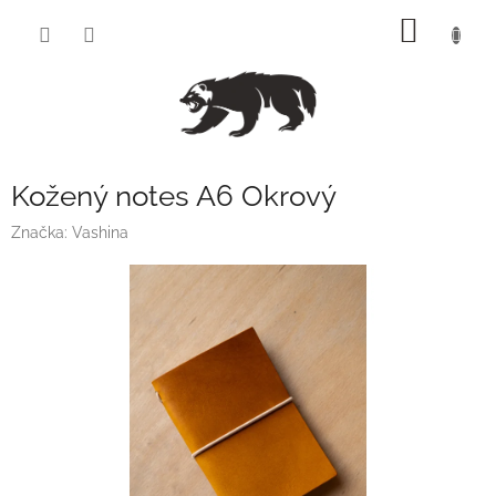
Přejít
NÁKUP
na
obsah
KOŠÍK
Kožený notes A6 Okrový
Značka:
Vashina