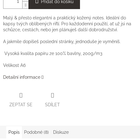
Přidat do košíku
Malý
& přesto elegantní a praktický kožený notes. Ideální do
kapsy tvých oblíbených riflí. Pro každodenní použití, ať už jsi na
schůzce, cestách, nebo jen plánuješ další dobrodružství.
A jakmile dopíšeš poslední stránky, jednoduše je vyměníš.
Vysoká kvalita papíru ze 100% bavlny, 200g/m3
Velikost A6
Detailní informace
ZEPTAT SE
SDÍLET
Popis
Podobné (8)
Diskuze