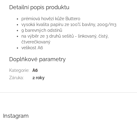
Detailní popis produktu
prémiová hovězí kůže Buttero
vysoká kvalita papíru ze 100% bavlny, 200g/m3
9 barevných odstínů
na výběr ze 3 druhů sešitů - linkovaný, čistý,
čtverečkovaný
velikost A6
Doplňkové parametry
Kategorie
:
A6
Záruka
:
2 roky
Z
á
p
a
Instagram
t
í