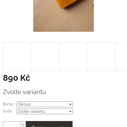
890 Kč
Měrná
Zvolte variantu
cena:
Barva
Sešit