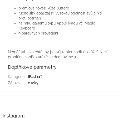
prémiová hovězí kůže Buttero
ručně šitý obal zajistí vysokou odolnost švů a nití
proti potrhání
na míru danému typu Apple iPadu vč. Magic
Keyboard
9 barevných provedení
Nemáš jabko a chtěl by jsi svůj tablet hodit do kůže? Není
problém, napiš a určitě se domluvíme ;)
Doplňkové parametry
Kategorie
:
iPad 11"
Záruka
:
2 roky
Z
á
p
a
Instagram