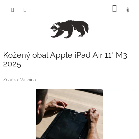
Přejít
NÁKUP
na
obsah
KOŠÍK
Kožený obal Apple iPad Air 11" M3
2025
Značka:
Vashina