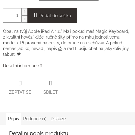
Přidat do košíku
Obal na tvůj Apple iPad Air 11" M2 i pokud máš Magic Keyboard,
z kvalitní hovězí kůže, ručně šitý přímo na míru jednotlivému
modelu. Připravený na cesty, do práce i na schůzky. A pokud
nemáš jablko, nevadí, napiš 📩 a rád ti ušiju obal na jakýkoliv jiný
tablet. 🖤
Detailní informace
ZEPTAT SE
SDÍLET
Popis
Podobné (1)
Diskuze
Detailní popis produktu