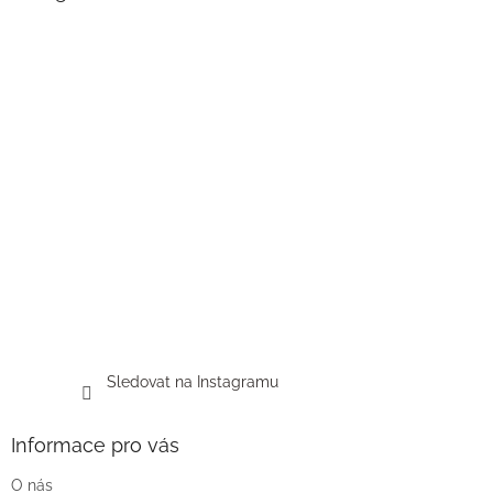
t
í
Sledovat na Instagramu
Informace pro vás
O nás