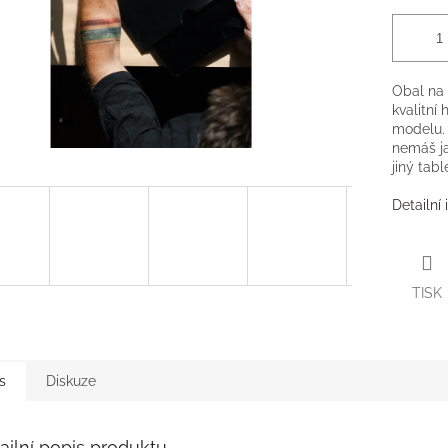
Obal na 
kvalitní
modelu. 
nemáš jab
jiný tabl
Detailní
TISK
s
Diskuze
ailní popis produktu