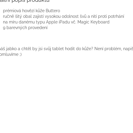
prémiová hovězí kůže Buttero
ručně šitý obal zajistí vysokou odolnost švů a nití proti potrhání
na míru danému typu Apple iPadu vč. Magic Keyboard
9 barevných provedení
š jabko a chtěl by jsi svůj tablet hodit do kůže? Není problém, napiš
omluvíme ;)