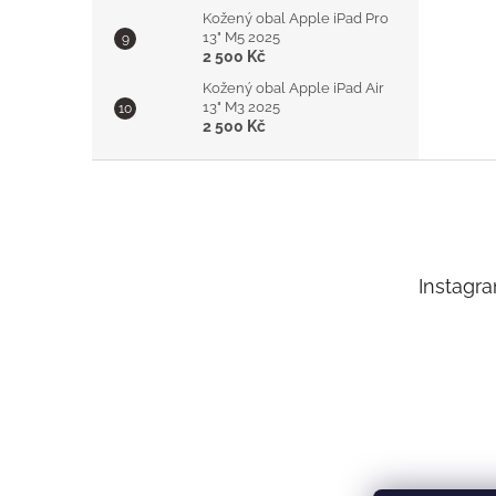
Kožený obal Apple iPad Pro
13" M5 2025
2 500 Kč
Kožený obal Apple iPad Air
13" M3 2025
2 500 Kč
Z
á
p
a
t
Instagr
í