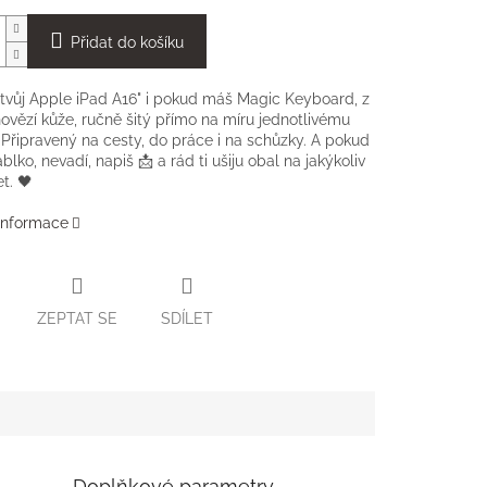
Přidat do košíku
tvůj Apple iPad A16" i pokud máš Magic Keyboard, z
 hovězí kůže, ručně šitý přímo na míru jednotlivému
Připravený na cesty, do práce i na schůzky. A pokud
lko, nevadí, napiš 📩 a rád ti ušiju obal na jakýkoliv
et. 🖤
 informace
ZEPTAT SE
SDÍLET
Doplňkové parametry