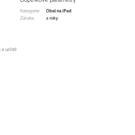
Kategorie
:
Obal na iPad
Záruka
:
2 roky
 a určitě