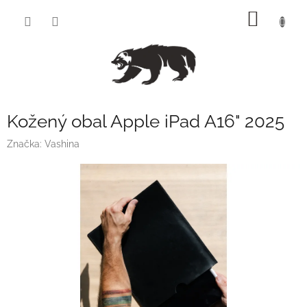
Přejít
NÁKUP
na
obsah
KOŠÍK
Kožený obal Apple iPad A16" 2025
Značka:
Vashina