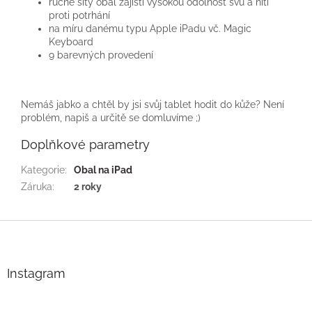
ručně šitý obal zajistí vysokou odolnost švů a nití
proti potrhání
na míru danému typu Apple iPadu vč. Magic
Keyboard
9 barevných provedení
Nemáš jabko a chtěl by jsi svůj tablet hodit do kůže? Není
problém, napiš a určitě se domluvíme ;)
Doplňkové parametry
Kategorie
:
Obal na iPad
Záruka
:
2 roky
Z
á
p
a
Instagram
t
í