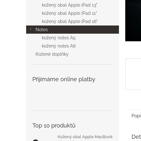
n
kožený obal Apple iPad 13"
e
kožený obal Apple iPad 11"
l
kožený obal Apple iPad 16"
Notes
kožený notes A5
kožený notes A6
Kožené doplňky
Přijímáme online platby
Popi
Top 10 produktů
Det
Kožený obal Apple MacBook