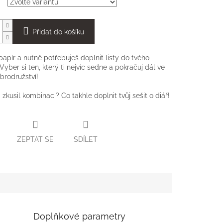
Přidat do košíku
 papír a nutně potřebuješ doplnit listy do tvého
Vyber si ten, který ti nejvíc sedne a pokračuj dál ve
rodružství!
i zkusil kombinaci? Co takhle doplnit tvůj sešit o diář!
ZEPTAT SE
SDÍLET
Doplňkové parametry