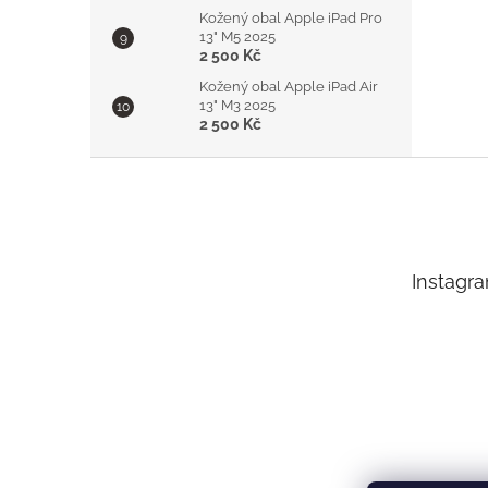
Kožený obal Apple iPad Pro
13" M5 2025
2 500 Kč
Kožený obal Apple iPad Air
13" M3 2025
2 500 Kč
Z
á
p
a
t
Instagr
í