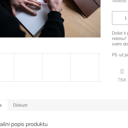
Velikost
Došel ti
notesu? 
svém dob
PS: už js
TISK
s
Diskuze
ailní popis produktu