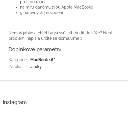
proti potrhání
na míru danému typu Apple MacBooku
9 barevných provedení
Nemáš jabko a chtěl by jsi svůj ntb hodit do kůže? Není
problém, napiš a určitě se domluvíme ;)
Doplňkové parametry
Kategorie
:
MacBook 16"
Záruka
:
2 roky
Z
á
p
a
Instagram
t
í